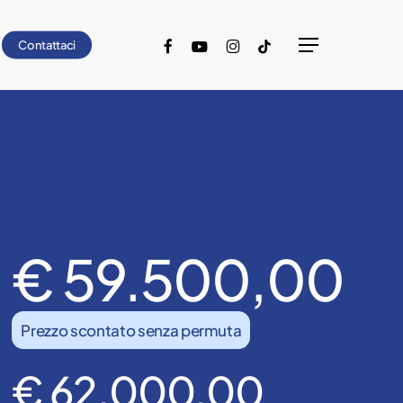
facebook
youtube
instagram
tiktok
Contattaci
Menu
€ 59.500,00
Prezzo scontato senza permuta
€ 62.000,00