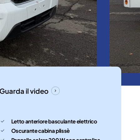
Guarda il video
Letto anteriore basculante elettrico
Oscurante cabina plissè
Pannello solare 200 W con centralina