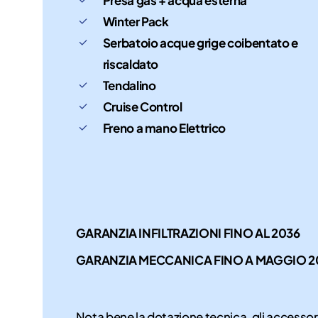
Winter Pack
Serbatoio acque grige coibentato e
riscaldato
Tendalino
Cruise Control
Freno a mano Elettrico
GARANZIA INFILTRAZIONI FINO AL 2036
GARANZIA MECCANICA FINO A MAGGIO 2
Nota bene la dotazione tecnica, gli accessor