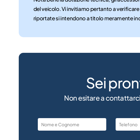
del veicolo. Vi invitiamo pertanto a verificare
riportate si intendono a titolo meramente in
Sei pron
Non esitare a contattarci