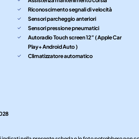
Riconoscimento segnali di velocità
Sensori parcheggio anteriori
Sensori pressione pneumatici
Autoradio Touch screen 12” ( Apple Car
Play+ Android Auto )
Climatizzatore automatico
028
i indicati nella presente scheda e le foto potrebbero non 