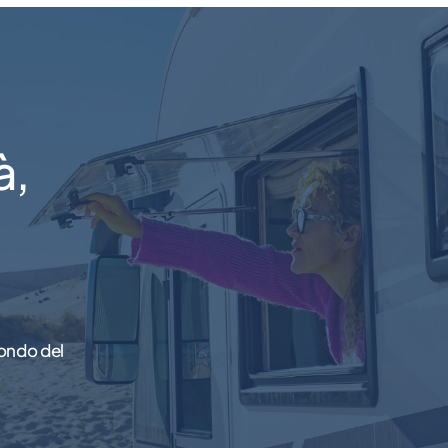
à,
ondo del