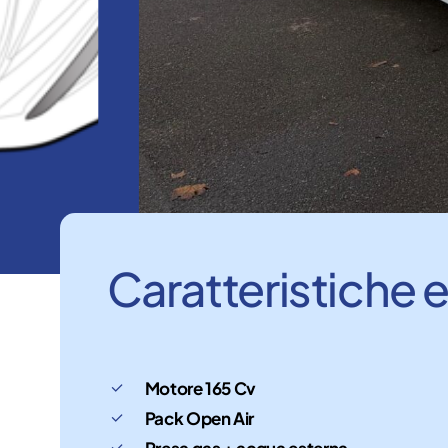
Caratteristiche
Motore 165 Cv
Pack Open Air
Presa gas + acqua esterna