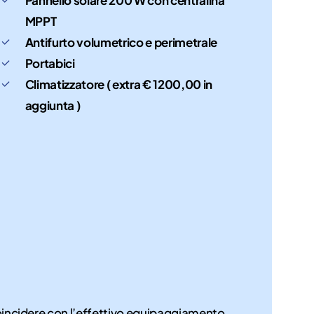
MPPT
Antifurto volumetrico e perimetrale
Portabici
Climatizzatore ( extra € 1200,00 in
aggiunta )
coincidere con l’effettivo equipaggiamento