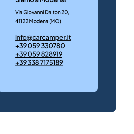
Scoprili
per
ora
te!
Via Giovanni Dalton 20,
41122 Modena (MO)
Scoprili
ora
info@carcamper.it
+39 059 330780
+39 059 828919
+39 338 7175189