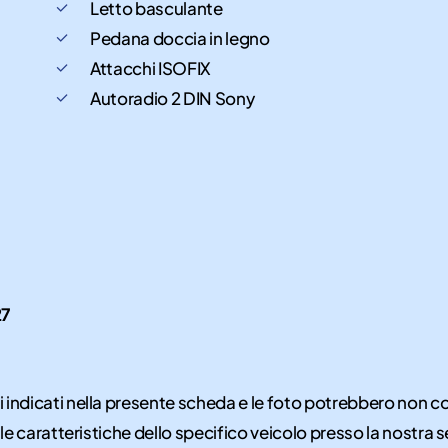
Letto basculante
Pedana doccia in legno
Attacchi ISOFIX
Autoradio 2 DIN Sony
27
i indicati nella presente scheda e le foto potrebbero non 
 le caratteristiche dello specifico veicolo presso la nostra s