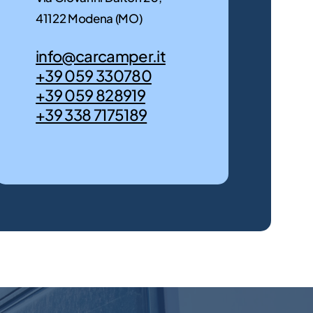
Scoprili
per
ora
41122 Modena (MO)
te!
info@carcamper.it
Scoprili
+39 059 330780
ora
+39 059 828919
+39 338 7175189