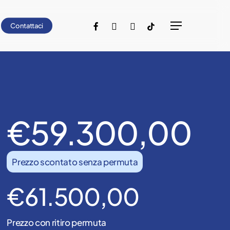
facebook
youtube
instagram
tiktok
Contattaci
Menu
€59.300,00
Prezzo scontato senza permuta
€61.500,00
Prezzo con ritiro permuta