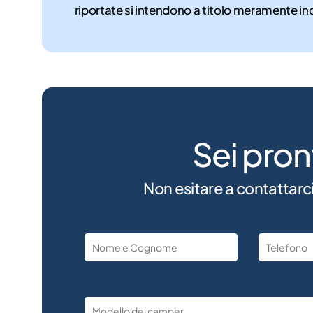
riportate si intendono a titolo meramente in
Sei pron
Non esitare a contattarci