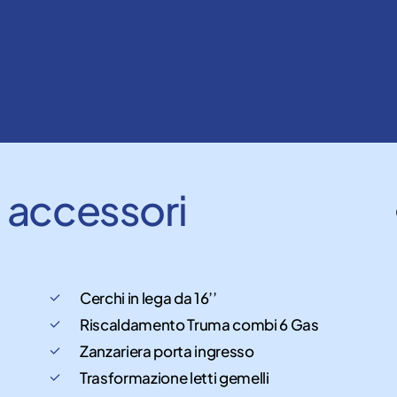
e
accessori
Cerchi in lega da 16’’
Riscaldamento Truma combi 6 Gas
Zanzariera porta ingresso
Trasformazione letti gemelli