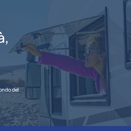
à,
ondo del