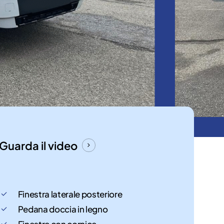
Guarda il video
Finestra laterale posteriore
Pedana doccia in legno
Finestre con cornice