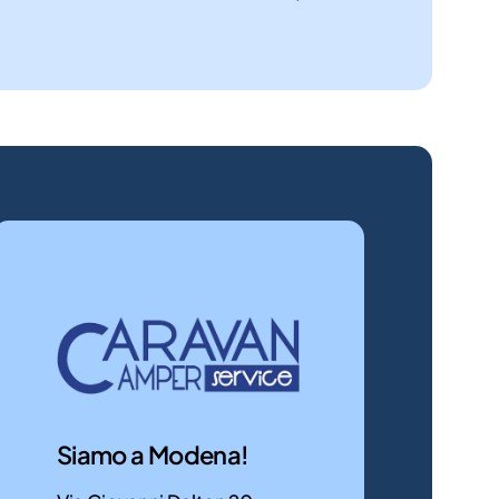
Camper
Camper
nuovi
usati
Scopri
Offriamo
i
una
camper
selezione
in
di
vendita
camper
presso
usati,
la
garantiti.
concessionaria!
Trova
Siamo a Modena!
il
camper