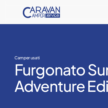
Vai
al
contenuto
principale
Camper usati
Furgonato Sunl
Adventure Edi