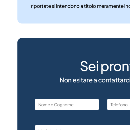
riportate si intendono a titolo meramente in
Sei pron
Non esitare a contattarci