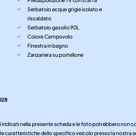
Serbatoio acque grigie isolato e
riscaldato
Serbatoio gasolio 90L
Colore Campovolo
Finestra in bagno
Zanzariera su portellone
028
i indicati nella presente scheda e le foto potrebbero non 
 le caratteristiche dello specifico veicolo presso la nostra s