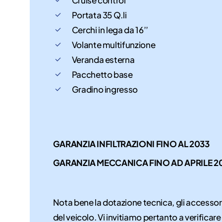
Portata 35 Q.li
Cerchi in lega da 16’’
Volante multifunzione
Veranda esterna
Pacchetto base
Gradino ingresso
GARANZIA INFILTRAZIONI FINO AL 2033
GARANZIA MECCANICA FINO AD APRILE 2
Nota bene la dotazione tecnica, gli accessor
del veicolo. Vi invitiamo pertanto a verificare