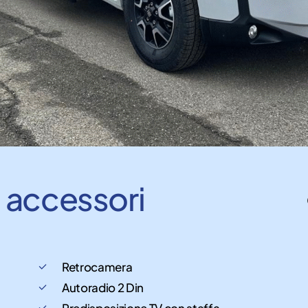
e
accessori
Retrocamera
Autoradio 2 Din
Predisposizione TV con staffa