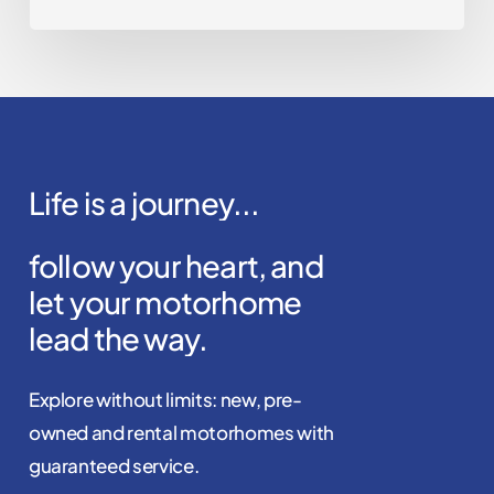
Life
is
a
journey...
follow
your
heart,
and
let
your
motorhome
lead
the
way.
Explore without limits: new, pre-
owned and rental motorhomes with
guaranteed service.