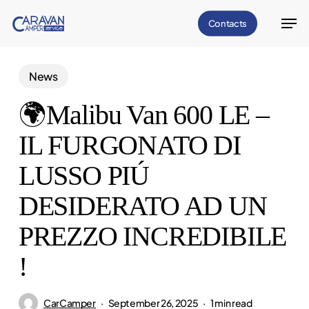
Skip
Men
Contacts
to
Close
main
Menu
content
News
🌍Malibu Van 600 LE –
IL FURGONATO DI
LUSSO PIÚ
DESIDERATO AD UN
PREZZO INCREDIBILE
!
CarCamper
September 26, 2025
1 min read