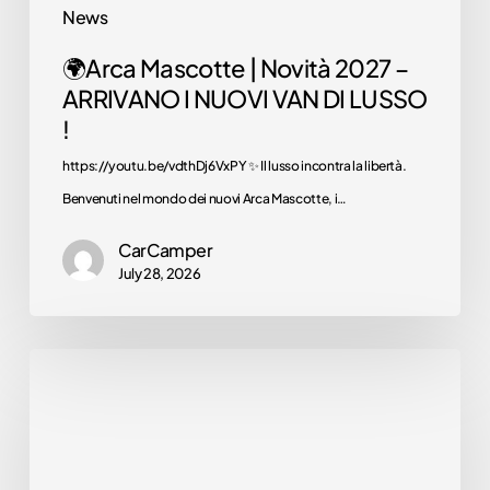
them
News
VAN
now
🌍Arca Mascotte | Novità 2027 –
DI
ARRIVANO I NUOVI VAN DI LUSSO
LUSSO
!
!
https://youtu.be/vdthDj6VxPY ✨ Il lusso incontra la libertà.
Benvenuti nel mondo dei nuovi Arca Mascotte, i…
CarCamper
July 28, 2026
🌍
Arca
America
C699LG