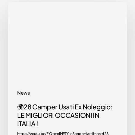
🌍
New
28
motorhomes
Camper
Discover the
Usati
motorhomes for sale
Ex
at the dealership!
Noleggio:
LE
Discover
them
MIGLIORI
now
OCCASIONI
IN
News
ITALIA
Used
🌍28 Camper Usati Ex Noleggio:
!
motorhomes
LE MIGLIORI OCCASIONI IN
ITALIA !
We offer a selection
of used motorhomes
https://youtu.be/FIOtemIMETY ✨Sono arrivati i nostri 28