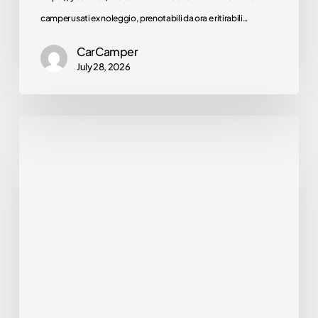
guaranteed. Find the
camper usati ex noleggio, prenotabili da ora e ritirabili…
motorhome for you!
CarCamper
Discover
July 28, 2026
them
now
🌍
Arca
Mascotte
Promo
|
Novità
Discover the
unbeatable prices of
2027
our offers. The
–
motorhome of your
dreams is here!
ARRIVANO
I
Discover
NUOVI