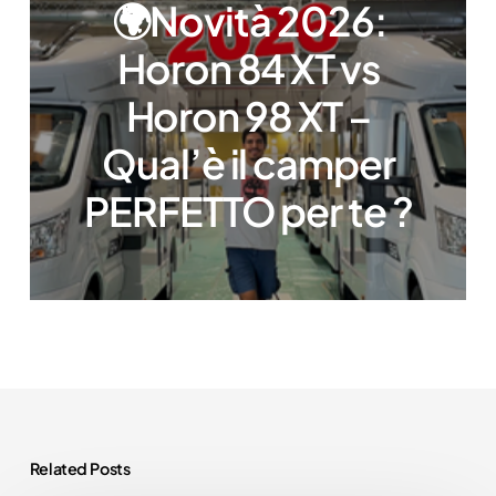
🌍Novità 2026:
Horon 84 XT vs
Horon 98 XT –
Qual’è il camper
PERFETTO per te ?
Related Posts