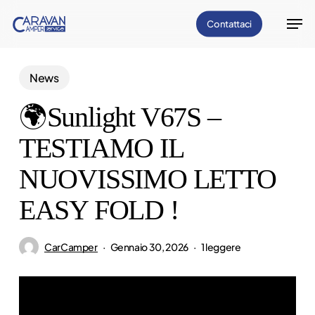
Vai
Men
Contattaci
al
Chiud
contenuto
il
principale
News
menu
🌍Sunlight V67S –
TESTIAMO IL
NUOVISSIMO LETTO
EASY FOLD !
CarCamper
Gennaio 30, 2026
1 leggere