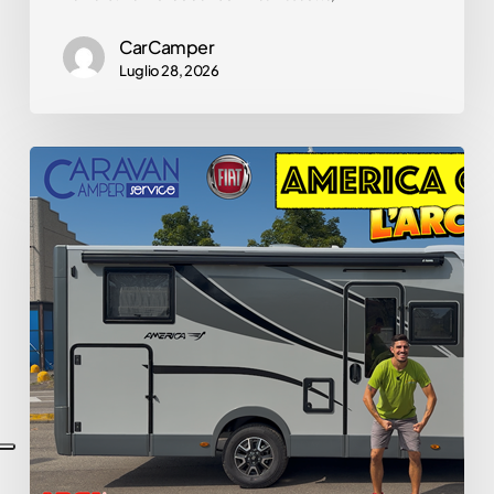
CarCamper
Luglio 28, 2026
🌍
Arca
America
C699LG
–
IL
COMPATTO
CHE
HA
CONQUISTATO
L’ITALIA