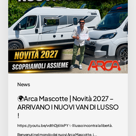
|
camper dei tuoi sogn
è qui!
Novità
2027
Scoprili
–
ora
ARRIVANO
I
NUOVI
VAN
DI
News
LUSSO
!
🌍Arca Mascotte | Novità 2027 –
ARRIVANO I NUOVI VAN DI LUSSO
!
https://youtu.be/vdthDj6VxPY ✨ Il lusso incontra la libertà.
Benvenuti nel mondo dei nuovi Arca Mascotte, i...