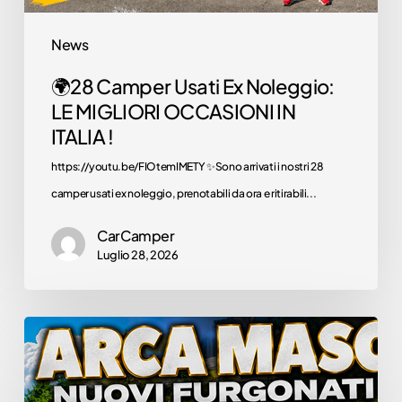
!
News
Camper usati
🌍28 Camper Usati Ex Noleggio:
Offriamo una
selezione di camper
LE MIGLIORI OCCASIONI IN
usati, garantiti. Trova i
ITALIA !
camper per te!
https://youtu.be/FIOtemIMETY ✨Sono arrivati i nostri 28
Scoprili
camper usati ex noleggio, prenotabili da ora e ritirabili...
ora
CarCamper
Luglio 28, 2026
Promo
🌍
Arca
Scopri i prezzi
imperdibili delle
Mascotte
nostre offerte. Il