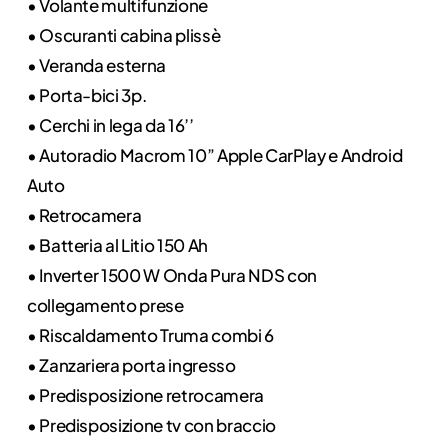
• Volante multifunzione
• Oscuranti cabina plissè
• Veranda esterna
• Porta-bici 3p.
• Cerchi in lega da 16’’
• Autoradio Macrom 10” Apple CarPlay e Android
Auto
• Retrocamera
• Batteria al Litio 150 Ah
• Inverter 1500 W Onda Pura NDS con
collegamento prese
• Riscaldamento Truma combi 6
• Zanzariera porta ingresso
• Predisposizione retrocamera
• Predisposizione tv con braccio