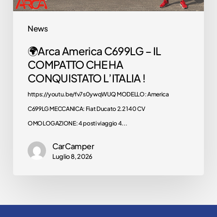
!
News
🌍Arca America C699LG – IL
COMPATTO CHE HA
CONQUISTATO L’ITALIA !
https://youtu.be/fv7s0ywqWUQ MODELLO: America
C699LG MECCANICA: Fiat Ducato 2.2 140 CV
OMOLOGAZIONE: 4 posti viaggio 4...
CarCamper
Luglio 8, 2026