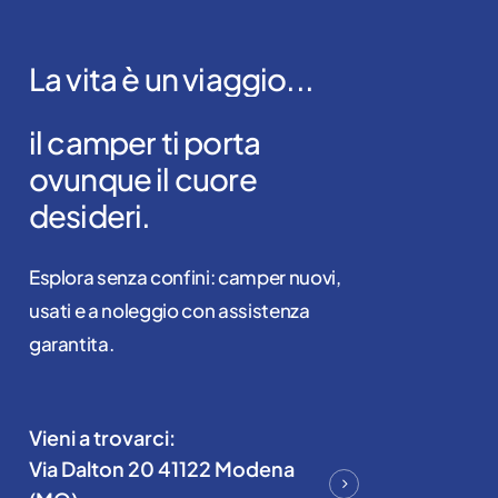
La
vita
è
un
viaggio...
il
camper
ti
porta
ovunque
il
cuore
desideri.
Esplora senza confini: camper nuovi,
usati e a noleggio con assistenza
garantita.
Vieni a trovarci:
Via Dalton 20 41122 Modena