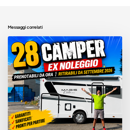
Messaggi correlati
🌍
28
Camper
Camper
Usati
nuovi
Ex
Noleggio:
Scopri i camper in
vendita presso la
LE
concessionaria!
MIGLIORI
OCCASIONI
Scoprili
IN
ora
ITALIA