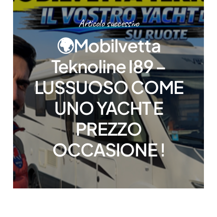
Articolo successivo
🌍Mobilvetta
Teknoline I89 –
LUSSUOSO COME
UNO YACHT E
PREZZO
OCCASIONE !