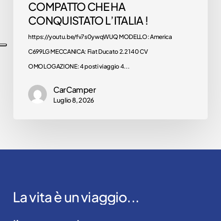
COMPATTO CHE HA
CONQUISTATO L’ITALIA !
https://youtu.be/fv7s0ywqWUQ MODELLO: America
C699LG MECCANICA: Fiat Ducato 2.2 140 CV
OMOLOGAZIONE: 4 posti viaggio 4...
CarCamper
Luglio 8, 2026
La
vita
è
un
viaggio...