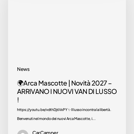
Mascotte
|
Offriamo una
selezione di camper
Novità
usati, garantiti. Trova i
2027
camper per te!
–
Scoprili
ARRIVANO
ora
I
NUOVI
News
VAN
🌍Arca Mascotte | Novità 2027 –
DI
Promo
ARRIVANO I NUOVI VAN DI LUSSO
LUSSO
!
!
Scopri i prezzi
imperdibili delle
https://youtu.be/vdthDj6VxPY ✨ Il lusso incontra la libertà.
nostre offerte. Il
Benvenuti nel mondo dei nuovi Arca Mascotte, i...
camper dei tuoi sogn
è qui!
CarCamper