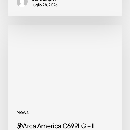
Luglio 28, 2026
Scoprili
ora
🌍
Arca
America
C699LG
–
IL
COMPATTO
CHE
HA
CONQUISTATO
News
L’ITALIA
🌍Arca America C699LG – IL
!