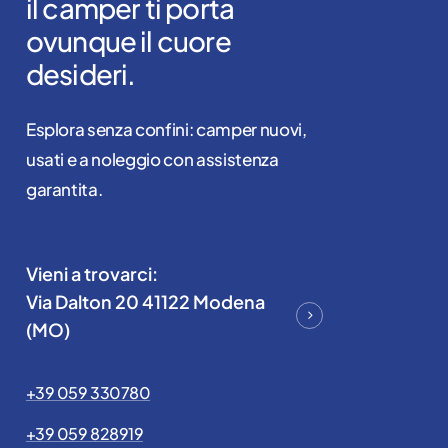
il
camper
ti
porta
ovunque
il
cuore
desideri.
Esplora senza confini: camper nuovi,
usati e a noleggio con assistenza
garantita.
Vieni a trovarci:
Via Dalton 20 41122 Modena
(MO)
+39 059 330780
+39 059 828919