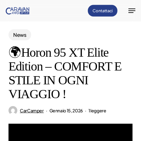
Vai
Men
Contattaci
al
Chiud
contenuto
il
principale
News
menu
🌍Horon 95 XT Elite
Edition – COMFORT E
STILE IN OGNI
VIAGGIO !
CarCamper
Gennaio 15, 2026
1 leggere