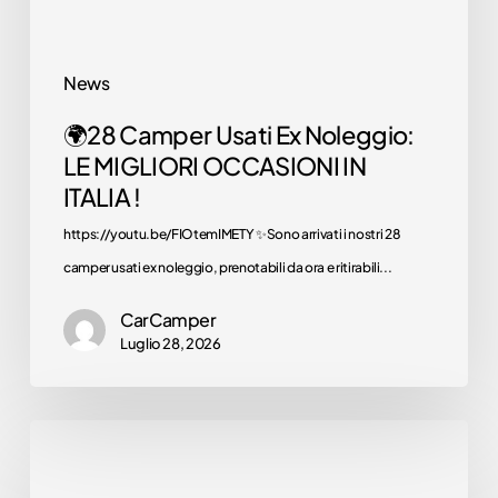
OCCASIONI
IN
News
ITALIA
🌍28 Camper Usati Ex Noleggio:
!
LE MIGLIORI OCCASIONI IN
Camper
ITALIA !
nuovi
https://youtu.be/FIOtemIMETY ✨Sono arrivati i nostri 28
Scopri i camper in
camper usati ex noleggio, prenotabili da ora e ritirabili...
vendita presso la
concessionaria!
CarCamper
Luglio 28, 2026
Scoprili
ora
🌍
Arca
Camper usati