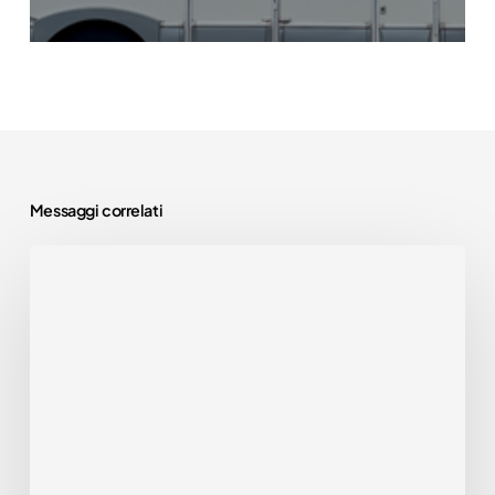
Messaggi correlati
🌍
28
Camper
Usati
Ex
Noleggio:
LE
MIGLIORI