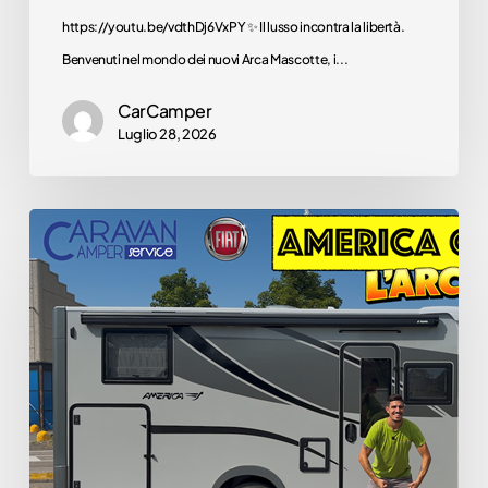
nostre offerte. Il
https://youtu.be/vdthDj6VxPY ✨ Il lusso incontra la libertà.
camper dei tuoi sogn
Benvenuti nel mondo dei nuovi Arca Mascotte, i...
è qui!
CarCamper
Scoprili
Luglio 28, 2026
ora
🌍
Arca
America
C699LG
–
IL
COMPATTO
CHE
HA