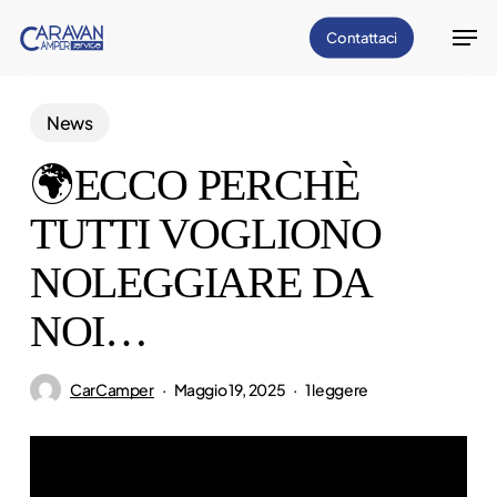
Vai
Men
Contattaci
al
Chiud
contenuto
il
principale
News
menu
🌍ECCO PERCHÈ
TUTTI VOGLIONO
NOLEGGIARE DA
NOI…
CarCamper
Maggio 19, 2025
1 leggere