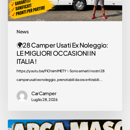
IN
ITALIA
!
News
🌍28 Camper Usati Ex Noleggio:
LE MIGLIORI OCCASIONI IN
ITALIA !
https://youtu.be/FIOtemIMETY ✨Sono arrivati i nostri 28
Camper
camper usati ex noleggio, prenotabili da ora e ritirabili...
nuovi
CarCamper
Scopri i camper in
vendita presso la
Luglio 28, 2026
concessionaria!
Scoprili
🌍
ora