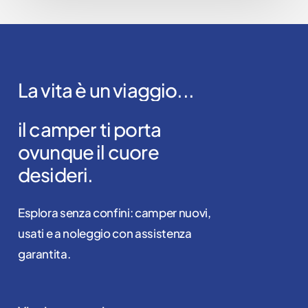
La
vita
è
un
viaggio...
il
camper
ti
porta
ovunque
il
cuore
desideri.
Esplora senza confini: camper nuovi,
usati e a noleggio con assistenza
garantita.