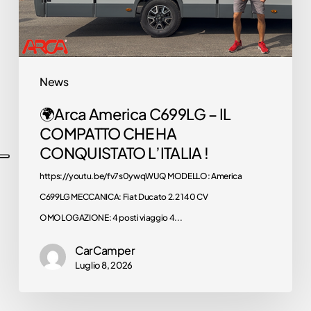
CONQUISTATO
L’ITALIA
!
News
🌍Arca America C699LG – IL
COMPATTO CHE HA
CONQUISTATO L’ITALIA !
https://youtu.be/fv7s0ywqWUQ MODELLO: America
C699LG MECCANICA: Fiat Ducato 2.2 140 CV
OMOLOGAZIONE: 4 posti viaggio 4...
CarCamper
Luglio 8, 2026