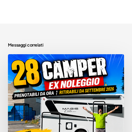
Messaggi correlati
🌍
28
Camper
Usati
Ex
Noleggio:
LE
MIGLIORI
OCCASIONI